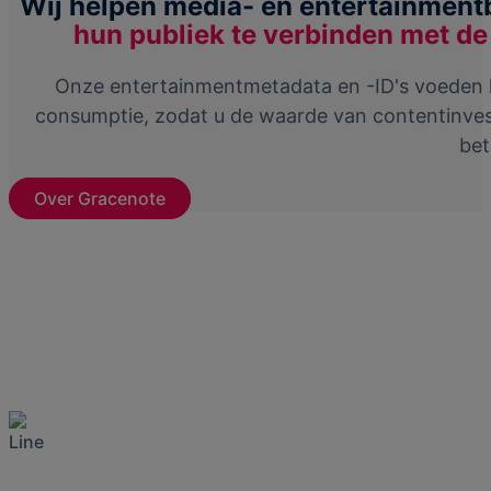
Wij helpen media- en entertainment
hun publiek te verbinden met d
Onze entertainmentmetadata en -ID's voeden h
consumptie, zodat u de waarde van contentinvest
bet
Over Gracenote
Gracenote's bereik,
samengevat in cijfers
Landen en 70+ talen
0
Kanalen en catalogi