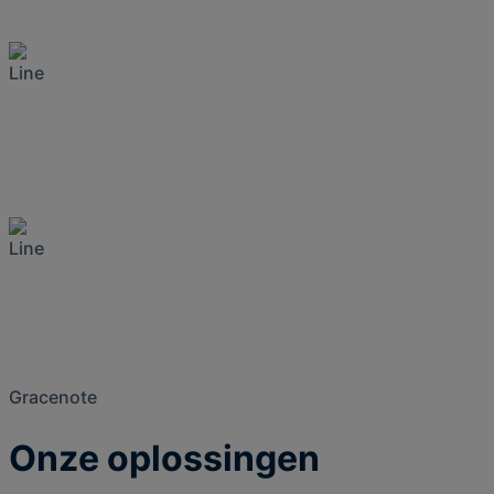
0
K+
Wedstrijden en
wedstrijden per jaar in 75
sporten
0
K+
Voertuigen verzonden
met Gracenote metadata
0
M+
Gracenote
Onze oplossingen