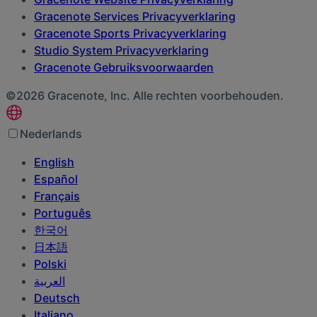
Gracenote Services Privacyverklaring
Gracenote Sports Privacyverklaring
Studio System Privacyverklaring
Gracenote Gebruiksvoorwaarden
©2026 Gracenote, Inc. Alle rechten voorbehouden.
Nederlands
English
Español
Français
Português
한국어
日本語
Polski
العربية‏
Deutsch
Italiano