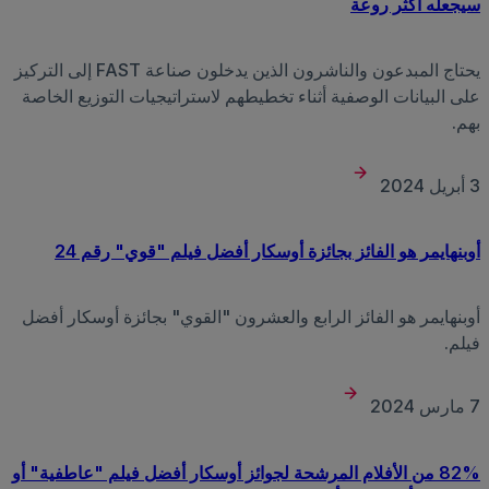
سيجعله أكثر روعة
يحتاج المبدعون والناشرون الذين يدخلون صناعة FAST إلى التركيز
على البيانات الوصفية أثناء تخطيطهم لاستراتيجيات التوزيع الخاصة
بهم.
3 أبريل 2024
أوبنهايمر هو الفائز بجائزة أوسكار أفضل فيلم "قوي" رقم 24
أوبنهايمر هو الفائز الرابع والعشرون "القوي" بجائزة أوسكار أفضل
فيلم.
7 مارس 2024
82% من الأفلام المرشحة لجوائز أوسكار أفضل فيلم "عاطفية" أو