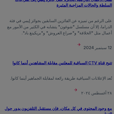
السلطة والحالات المزاجية المثيرة
على الرغم من تميزه عن الفائزين السابقين بجوائز إيمي في فئة
الدراما، إلا أن مسلسل "شوغون" يتشابه في الكثير من الأمور مع
أعمال مثل "الخلافة" و"صراع العروش" و"بريكينغ باد".
12 سبتمبر 2024
تتيح قناة CTV السياقية للمعلنين مقابلة المشاهدين أينما كانوا
تُعد الإعلانات السياقية طريقة رائعة لمقابلة الجماهير أينما كانوا.
٢٨ أغسطس ٢٠٢٤
مع وجود المحتوى في كل مكان، فإن مستقبل التلفزيون يدور حول
التجارب