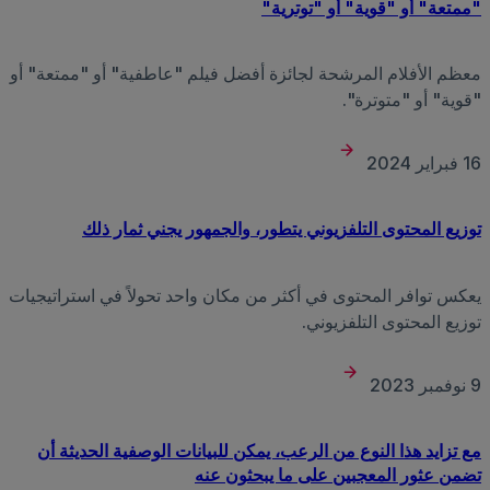
"ممتعة" أو "قوية" أو "توترية"
معظم الأفلام المرشحة لجائزة أفضل فيلم "عاطفية" أو "ممتعة" أو
"قوية" أو "متوترة".
16 فبراير 2024
توزيع المحتوى التلفزيوني يتطور، والجمهور يجني ثمار ذلك
يعكس توافر المحتوى في أكثر من مكان واحد تحولاً في استراتيجيات
توزيع المحتوى التلفزيوني.
9 نوفمبر 2023
مع تزايد هذا النوع من الرعب، يمكن للبيانات الوصفية الحديثة أن
تضمن عثور المعجبين على ما يبحثون عنه