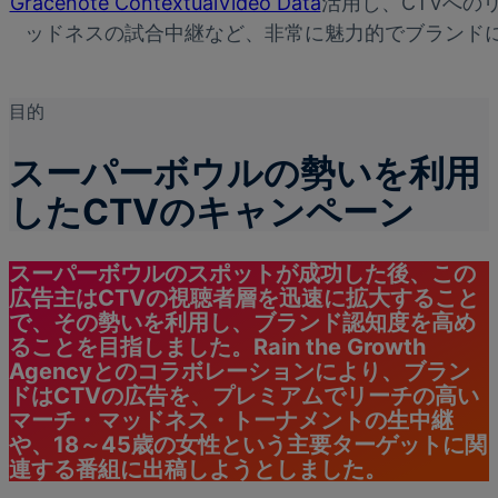
Gracenote ContextualVideo Data
活用し、CTVへの
ッドネスの試合中継など、非常に魅力的でブランド
目的
スーパーボウルの勢いを利用
したCTVのキャンペーン
スーパーボウルのスポットが成功した後、この
広告主はCTVの視聴者層を迅速に拡大すること
で、その勢いを利用し、ブランド認知度を高め
ることを目指しました。Rain the Growth
Agencyとのコラボレーションにより、ブラン
ドはCTVの広告を、プレミアムでリーチの高い
マーチ・マッドネス・トーナメントの生中継
や、18～45歳の女性という主要ターゲットに関
連する番組に出稿しようとしました。