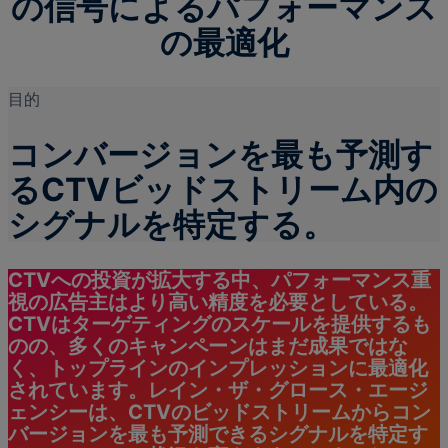
の信号によるパフォーマンス
の最適化
目的
コンバージョンを最も予測す
るCTVビッドストリーム内の
シグナルを特定する。
CTVへの投資が拡大する中、パフォーマンス重
視の広告主はより高い精度を必要としている。
CTVはターゲティングのスケールを提供するも
のの、多くのキャンペーンはまだ成果ではな
く、トップラインのインプレッションに最適化
されています。レイン・ザ・グロース・エージ
ェンシーは、CTVのビッドストリームからコン
バージョンを最も予測できるシグナルを特定す