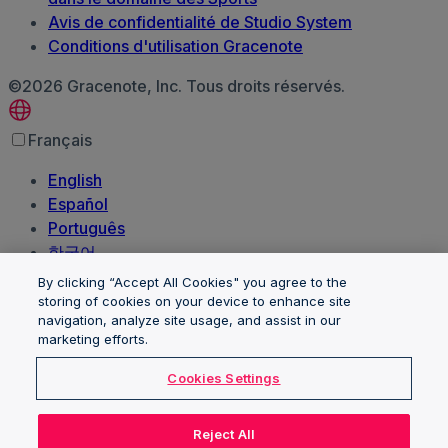
Avis de confidentialité de Studio System
Conditions d'utilisation Gracenote
©2026 Gracenote, Inc. Tous droits réservés.
Français
English
Español
Português
한국어
日本語
By clicking “Accept All Cookies" you agree to the
Polski
storing of cookies on your device to enhance site
navigation, analyze site usage, and assist in our
العربية‏
marketing efforts.
Deutsch
Italiano
Cookies Settings
Nederlands
Reject All
Les marques et logos des clients sont la propriété de