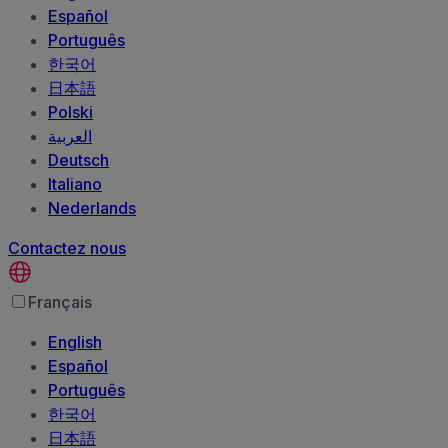
Español
Português
한국어
日本語
Polski
العربية‏
Deutsch
Italiano
Nederlands
Contactez nous
Français
English
Español
Português
한국어
日本語