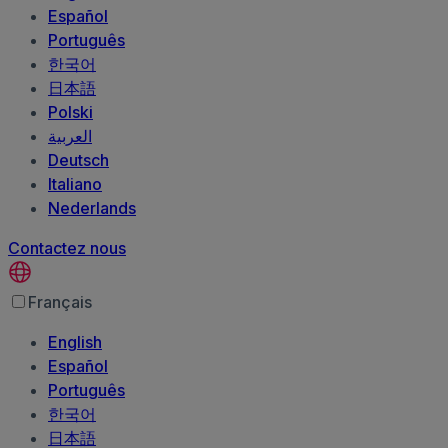
Español
Português
한국어
日本語
Polski
العربية‏
Deutsch
Italiano
Nederlands
Contactez nous
Français
English
Español
Português
한국어
日本語