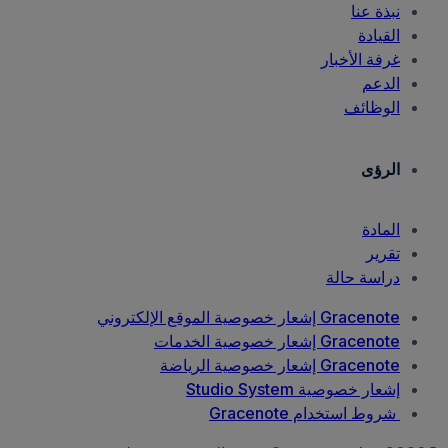
نبذة عنا
القيادة
غرفة الأخبار
الدعم
الوظائف
الرؤى
المادة
تقرير
دراسة حالة
Gracenote إشعار خصوصية الموقع الإلكتروني
Gracenote إشعار خصوصية الخدمات
Gracenote إشعار خصوصية الرياضة
إشعار خصوصية Studio System
شروط استخدام Gracenote