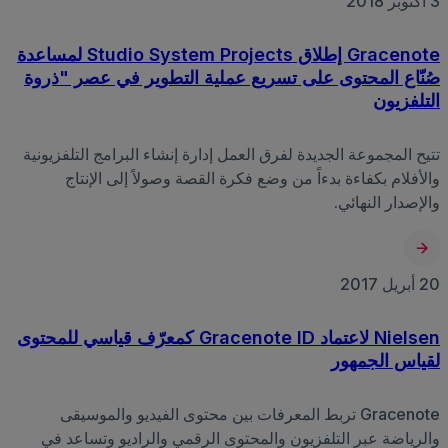
3 أكتوبر 2018
Gracenote إطلاق Studio System Projects لمساعدة
صُنّاع المحتوى على تسريع عملية التطوير في عصر "ذروة
التلفزيون
تتيح المجموعة الجديدة لفرق العمل إدارة إنشاء البرامج التلفزيونية
والأفلام بكفاءة بدءاً من وضع فكرة القصة وصولاً إلى الإنتاج
والإصدار النهائي.
20 أبريل 2017
Nielsen لاعتماد Gracenote ID كمعرّف قياسي للمحتوى
لقياس الجمهور
Gracenote تربط المعرفات بين محتوى الفيديو والموسيقى
والرياضة عبر التلفزيون والمحتوى الرقمي والراديو وتساعد في